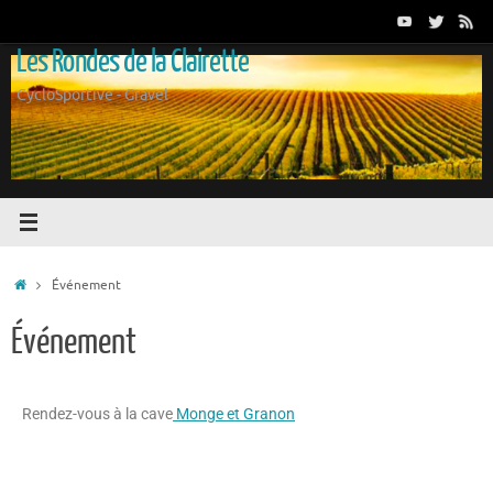
Les Rondes de la Clairette
CycloSportive - Gravel
Événement
Événement
Rendez-vous à la cave
Monge et Granon