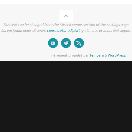
This text can be changed from the Miscellaneous section of the settings page.
Lorem ipsum
dolor sit amet,
consectetur adipiscing
elit, cras ut imperdiet augue.
Fièrement propulsé par
Tempera
&
WordPress.