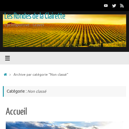
Passer
au
Les Rondes de la Clairette
contenu
CycloSportive - Gravel
Accueil
Archive par catégorie "Non classé"
Catégorie :
Non classé
Accueil